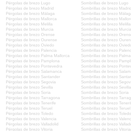
Pérgolas de brezo Lugo
Sombrillas de brezo Lugo
Pérgolas de brezo Madrid
Sombrillas de brezo Madri
Pérgolas de brezo Málaga
Sombrillas de brezo Málag
Pérgolas de brezo Mallorca
Sombrillas de brezo Mallor
Pérgolas de brezo Melilla
Sombrillas de brezo Melilla
Pérgolas de brezo Murcia
Sombrillas de brezo Murci
Pérgolas de brezo Orense
Sombrillas de brezo Orens
Pérgolas de brezo Ourense
Sombrillas de brezo Oure
Pérgolas de brezo Oviedo
Sombrillas de brezo Ovied
Pérgolas de brezo Palencia
Sombrillas de brezo Palenc
Pérgolas de brezo Palma Mallorca
Sombrillas de brezo Palma
Pérgolas de brezo Pamplona
Sombrillas de brezo Pamp
Pérgolas de brezo Pontevedra
Sombrillas de brezo Ponte
Pérgolas de brezo Salamanca
Sombrillas de brezo Sala
Pérgolas de brezo Santander
Sombrillas de brezo Santa
Pérgolas de brezo Segovia
Sombrillas de brezo Segov
Pérgolas de brezo Sevilla
Sombrillas de brezo Sevilla
Pérgolas de brezo Soria
Sombrillas de brezo Soria
Pérgolas de brezo Tarragona
Sombrillas de brezo Tarra
Pérgolas de brezo Tenerife
Sombrillas de brezo Teneri
Pérgolas de brezo Teruel
Sombrillas de brezo Teruel
Pérgolas de brezo Toledo
Sombrillas de brezo Toled
Pérgolas de brezo Valencia
Sombrillas de brezo Valenc
Pérgolas de brezo Valladolid
Sombrillas de brezo Vallado
Pérgolas de brezo Vitoria
Sombrillas de brezo Vitoria