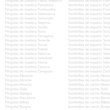
Pérgolas de madera Palma Mallorca
Sombrillas de esparto Pal
Pérgolas de madera Pamplona
Sombrillas de esparto Pa
Pérgolas de madera Pontevedra
Sombrillas de esparto Pon
Pérgolas de madera Salamanca
Sombrillas de esparto Sa
Pérgolas de madera Santander
Sombrillas de esparto San
Pérgolas de madera Segovia
Sombrillas de esparto Seg
Pérgolas de madera Sevilla
Sombrillas de esparto Sevil
Pérgolas de madera Soria
Sombrillas de esparto Sori
Pérgolas de madera Tarragona
Sombrillas de esparto Tar
Pérgolas de madera Tenerife
Sombrillas de esparto Tene
Pérgolas de madera Teruel
Sombrillas de esparto Teru
Pérgolas de madera Toledo
Sombrillas de esparto Tole
Pérgolas de madera Valencia
Sombrillas de esparto Vale
Pérgolas de madera Valladolid
Sombrillas de esparto Valla
Pérgolas de madera Vitoria
Sombrillas de esparto Vitor
Pérgolas de madera Zamora
Sombrillas de esparto Za
Pérgolas de madera Zaragoza
Sombrillas de esparto Zar
Pérgolas Albacete
Sombrillas de carritx Albac
Pérgolas Alicante
Sombrillas de carritx Alican
Pérgolas Almería
Sombrillas de carritx Almer
Pérgolas Ávila
Sombrillas de carritx Ávila
Pérgolas Badajoz
Sombrillas de carritx Bada
Pérgolas Barcelona
Sombrillas de carritx Barc
Pérgolas Bilbao
Sombrillas de carritx Bilba
Pérgolas Burgos
Sombrillas de carritx Burg