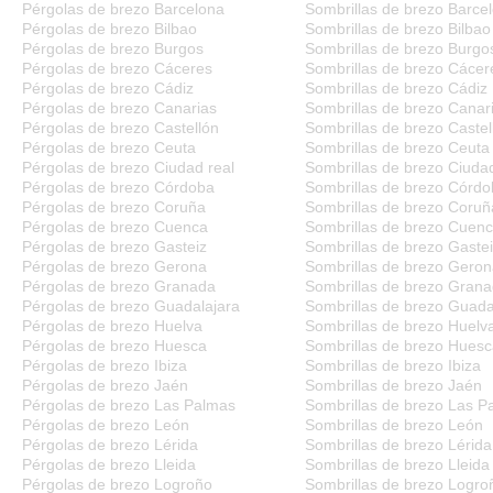
Pérgolas de brezo Barcelona
Sombrillas de brezo Barce
Pérgolas de brezo Bilbao
Sombrillas de brezo Bilbao
Pérgolas de brezo Burgos
Sombrillas de brezo Burgo
Pérgolas de brezo Cáceres
Sombrillas de brezo Cácer
Pérgolas de brezo Cádiz
Sombrillas de brezo Cádiz
Pérgolas de brezo Canarias
Sombrillas de brezo Canar
Pérgolas de brezo Castellón
Sombrillas de brezo Castel
Pérgolas de brezo Ceuta
Sombrillas de brezo Ceuta
Pérgolas de brezo Ciudad real
Sombrillas de brezo Ciudad
Pérgolas de brezo Córdoba
Sombrillas de brezo Córd
Pérgolas de brezo Coruña
Sombrillas de brezo Coruñ
Pérgolas de brezo Cuenca
Sombrillas de brezo Cuen
Pérgolas de brezo Gasteiz
Sombrillas de brezo Gaste
Pérgolas de brezo Gerona
Sombrillas de brezo Gero
Pérgolas de brezo Granada
Sombrillas de brezo Gran
Pérgolas de brezo Guadalajara
Sombrillas de brezo Guada
Pérgolas de brezo Huelva
Sombrillas de brezo Huelv
Pérgolas de brezo Huesca
Sombrillas de brezo Hues
Pérgolas de brezo Ibiza
Sombrillas de brezo Ibiza
Pérgolas de brezo Jaén
Sombrillas de brezo Jaén
Pérgolas de brezo Las Palmas
Sombrillas de brezo Las P
Pérgolas de brezo León
Sombrillas de brezo León
Pérgolas de brezo Lérida
Sombrillas de brezo Lérida
Pérgolas de brezo Lleida
Sombrillas de brezo Lleida
Pérgolas de brezo Logroño
Sombrillas de brezo Logro