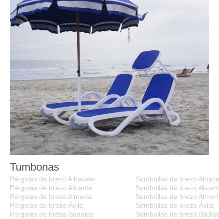
Tumbonas
Pérgolas de brezo Albacete
Sombrillas de brezo Albace
Pérgolas de brezo Alicante
Sombrillas de brezo Alican
Pérgolas de brezo Almería
Sombrillas de brezo Almer
Pérgolas de brezo Ávila
Sombrillas de brezo Ávila
Pérgolas de brezo Badajoz
Sombrillas de brezo Badaj