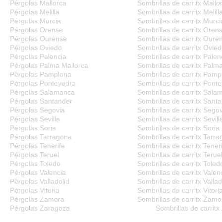
Pérgolas Mallorca
Sombrillas de carritx Mallo
Pérgolas Melilla
Sombrillas de carritx Melill
Pérgolas Murcia
Sombrillas de carritx Murci
Pérgolas Orense
Sombrillas de carritx Oren
Pérgolas Ourense
Sombrillas de carritx Oure
Pérgolas Oviedo
Sombrillas de carritx Ovie
Pérgolas Palencia
Sombrillas de carritx Palen
Pérgolas Palma Mallorca
Sombrillas de carritx Palm
Pérgolas Pamplona
Sombrillas de carritx Pamp
Pérgolas Pontevedra
Sombrillas de carritx Pont
Pérgolas Salamanca
Sombrillas de carritx Sal
Pérgolas Santander
Sombrillas de carritx Sant
Pérgolas Segovia
Sombrillas de carritx Sego
Pérgolas Sevilla
Sombrillas de carritx Sevill
Pérgolas Soria
Sombrillas de carritx Soria
Pérgolas Tarragona
Sombrillas de carritx Tarr
Pérgolas Tenerife
Sombrillas de carritx Tener
Pérgolas Teruel
Sombrillas de carritx Terue
Pérgolas Toledo
Sombrillas de carritx Toled
Pérgolas Valencia
Sombrillas de carritx Valen
Pérgolas Valladolid
Sombrillas de carritx Vallad
Pérgolas Vitoria
Sombrillas de carritx Vitori
Pérgolas Zamora
Sombrillas de carritx Zamo
Pérgolas Zaragoza
Sombrillas de carrit