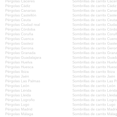
Pérgolas Cáceres
Sombrillas de carritx Cáce
Pérgolas Cádiz
Sombrillas de carritx Cádiz
Pérgolas Canarias
Sombrillas de carritx Canar
Pérgolas Castellón
Sombrillas de carritx Caste
Pérgolas Ceuta
Sombrillas de carritx Ceuta
Pérgolas Ciudad real
Sombrillas de carritx Ciuda
Pérgolas Córdoba
Sombrillas de carritx Córd
Pérgolas Coruña
Sombrillas de carritx Coru
Pérgolas Cuenca
Sombrillas de carritx Cuen
Pérgolas Gasteiz
Sombrillas de carritx Gaste
Pérgolas Gerona
Sombrillas de carritx Gero
Pérgolas Granada
Sombrillas de carritx Gran
Pérgolas Guadalajara
Sombrillas de carritx Guad
Pérgolas Huelva
Sombrillas de carritx Huelv
Pérgolas Huesca
Sombrillas de carritx Hues
Pérgolas Ibiza
Sombrillas de carritx Ibiza
Pérgolas Jaén
Sombrillas de carritx Jaén
Pérgolas Las Palmas
Sombrillas de carritx Las 
Pérgolas León
Sombrillas de carritx León
Pérgolas Lérida
Sombrillas de carritx Lérid
Pérgolas Lleida
Sombrillas de carritx Lleida
Pérgolas Logroño
Sombrillas de carritx Logr
Pérgolas Lugo
Sombrillas de carritx Lugo
Pérgolas Madrid
Sombrillas de carritx Madri
Pérgolas Málaga
Sombrillas de carritx Mála